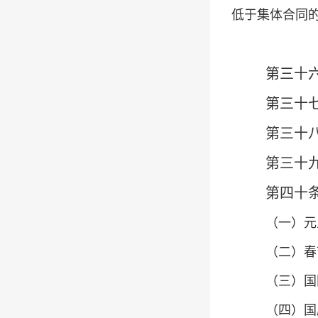
低于集体合同
第三十
第三十
第三十
第三十
第四十
（一）元
（二）春
（三）国
（四）国