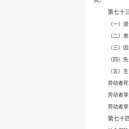
费。
第七十
（一）退
（二）患
（三）因
（四）失
（五）生
劳动者死
劳动者享受
劳动者享
第七十