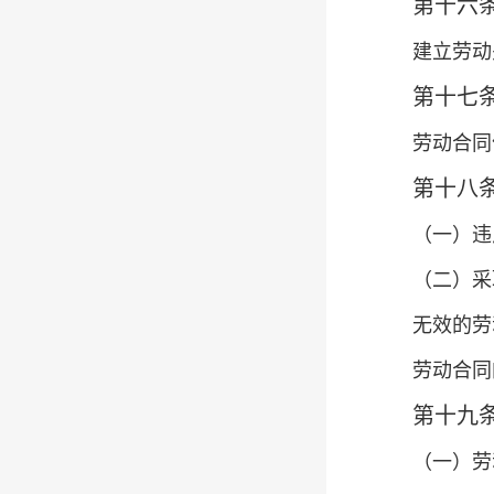
第十六
建立劳动
第十七
劳动合同依
第十八
（一）违
（二）采
无效的劳动
劳动合同的
第十九
（一）劳