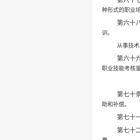
第六十
种形式的职业
第六十
训。
从事技术
第六十
职业技能考核
第七十
助和补偿。
第七十
第七十