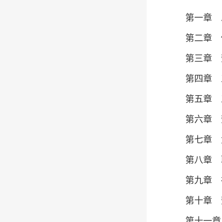
第一章 
第二章 
第三章 
第四章 
第五章 
第六章 
第七章 
第八章 
第九章 
第十章 
第十一章