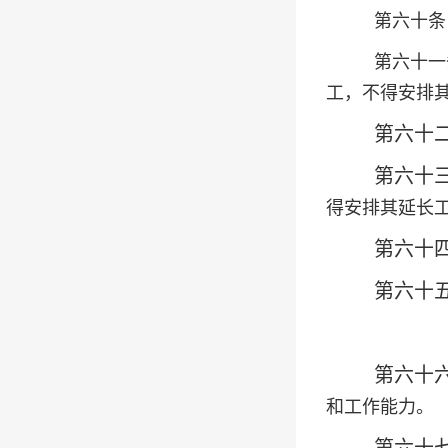
第六十条 
第六十一条
工，不得安排
第六十
第六十
得安排其延长
第六十
第六十
第六十
和工作能力。