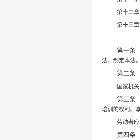
第十二章
第十三章
第一条
法，制定本法
第二条
国家机关、
第三条
培训的权利、
劳动者应当
第四条