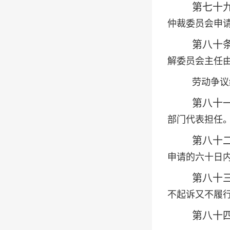
第七十
仲裁委员会申
第八十
解委员会主任
劳动争议
第八十
部门代表担任
第八十
申请的六十日
第八十
不起诉又不履
第八十