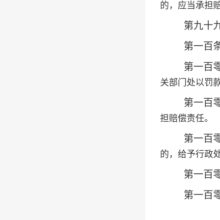
的，应当承担
第九十
第一百
第一百
关部门处以罚
第一百
担赔偿责任。
第一百
的，给予行政
第一百
第一百